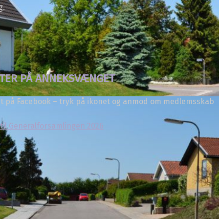
g.
ETER PÅ ANNEKSVÆNGET
t på Facebook – tryk på ikonet og anmod om medlemsskab
til Generalforsamlingen 2026