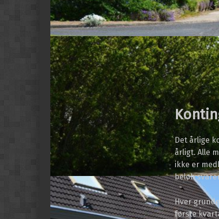
Kontin
Det årlige 
årligt. All
ikke er medl
beløb svaren
Hver grundej
første kvart