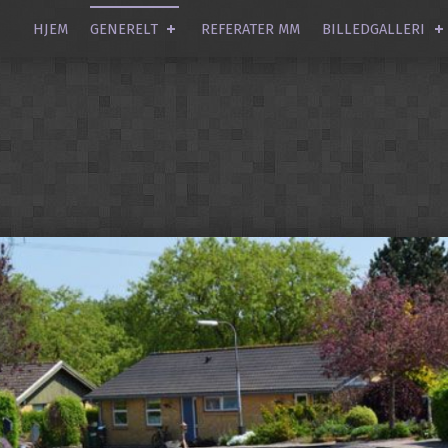
HJEM
GENERELT
REFERATER MM
BILLEDGALLERI
vænget Næsbyhoved Broby