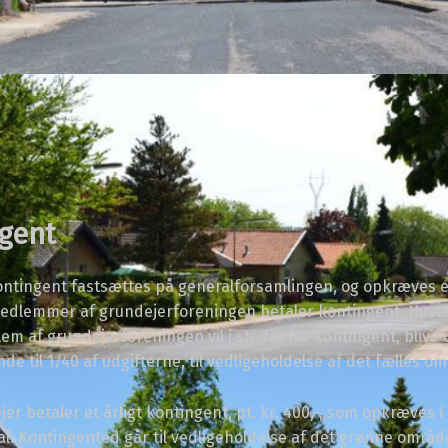
gent
kontingent fastsættes på generalforsamlingen, og opkræves 
e medlemmer af grundejerforeningen betaler kontingent. Hus
em af grundejerforeningen vil i stedet for kontingent, blive
de til 1/40 af udgifterne, til vedligeholdelse af det fælles o
er betaler et årligt kontingent, pt. kr. 400,-, som opkræves i
al. Kontingented går til vedligeholdelse af det grønne områ