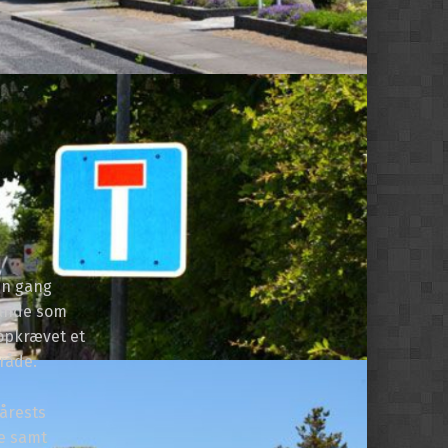
en gang
tande som
 opkrævet et
mråde.
 årests
de samt